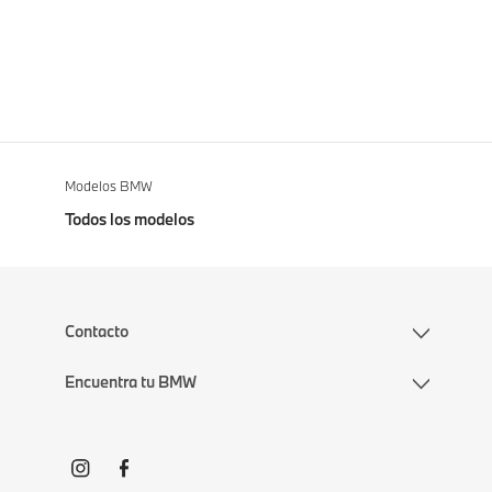
Modelos BMW
Todos los modelos
Contacto
Encuentra tu BMW
Contacta con nosotros
Agenda tu prueba de manejo
S
Solicitar cotización
o